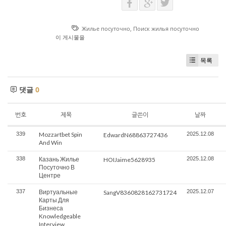
Жилье посуточно
,
Поиск жилья посуточно
이 게시물을
목록
댓글
0
번호
제목
글쓴이
날짜
339
Mozzartbet Spin
2025.12.08
EdwardN68863727436
And Win
338
Казань Жилье
2025.12.08
HOIJaime5628935
Посуточно В
Центре
337
Виртуальные
2025.12.07
SangV8360828162731724
Карты Для
Бизнеса
Knowledgeable
Interview