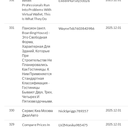
332
When
2025.12.01
EileenHursey50026
Professionals Run
Into Problems With
Virtual Wallet, This
Is What They Do
331
Пансион (англ.
2025.12.01
WayneTxb7603843986
Boarding House) -
Это Свободная
Форма,
Характерная Для
Зданий, Которые
При
Строительстве Не
Планировались
Как Гостиницы. К
Ним Применяется
Стандартная
Классификация -
Гостиницы
Бывают Двух, Трех,
Четырех И
Пятизвездочными.
330
Сервис Киа Москва
2025.12.01
NickSpriggs789357
ДжапАвто
329
Compare Prices In
2025.12.01
LVZMonika985475