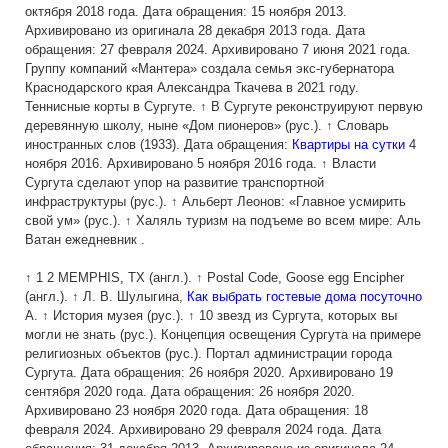
октября 2018 года. Дата обращения: 15 ноября 2013.
Архивировано из оригинала 28 декабря 2013 года. Дата
обращения: 27 февраля 2024. Архивировано 7 июня 2021 года.
Группу компаний «Мантера» создала семья экс-губернатора
Краснодарского края Александра Ткачева в 2021 году.
Теннисные корты в Сургуте. ↑ В Сургуте реконструируют первую
деревянную школу, ныне «Дом пионеров» (рус.). ↑ Словарь
иностранных слов (1933). Дата обращения:
Квартиры на сутки
4
ноября 2016. Архивировано 5 ноября 2016 года. ↑ Власти
Сургута сделают упор на развитие транспортной
инфраструктуры (рус.). ↑ Альберт Леонов: «Главное усмирить
свой ум» (рус.). ↑ Халяль туризм на подъеме во всем мире: Аль
Ватан ежедневник .
↑ 1 2 MEMPHIS, TX (англ.). ↑ Postal Code, Goose egg Encipher
(англ.). ↑ Л. В. Шулыгина,
Как выбрать гостевые дома посуточно
А. ↑ История музея (рус.). ↑ 10 звезд из Сургута, которых вы
могли не знать (рус.). Концепция освещения Сургута на примере
религиозных объектов (рус.). Портал администрации города
Сургута. Дата обращения: 26 ноября 2020. Архивировано 19
сентября 2020 года. Дата обращения: 26 ноября 2020.
Архивировано 23 ноября 2020 года. Дата обращения: 18
февраля 2024. Архивировано 29 февраля 2024 года. Дата