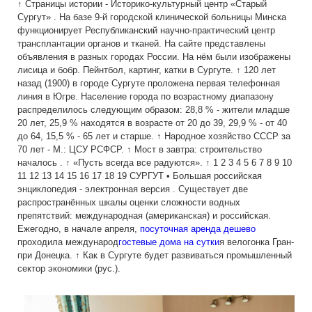
↑ Страницы истории - Историко-культурный центр «Старый
Сургут» . На базе 9-й городской клинической больницы Минска
функционирует Республиканский научно-практический центр
трансплантации органов и тканей. На сайте представлены
объявления в разных городах России. На нём были изображены
лисица и бобр. Пейнтбол, картинг, катки в Сургуте. ↑ 120 лет
назад (1900) в городе Сургуте проложена первая телефонная
линия в Югре. Население города по возрастному диапазону
распределилось следующим образом: 28,8 % - жители младше
20 лет, 25,9 % находятся в возрасте от 20 до 39, 29,9 % - от 40
до 64, 15,5 % - 65 лет и старше. ↑ Народное хозяйство СССР за
70 лет - М.: ЦСУ РСФСР. ↑ Мост в завтра: строительство
началось . ↑ «Пусть всегда все радуются». ↑ 1 2 3 4 5 6 7 8 9 10
11 12 13 14 15 16 17 18 19 СУРГУТ • Большая российская
энциклопедия - электронная версия . Существует две
распространённых шкалы оценки сложности водных
препятствий: международная (американская) и российская.
Ежегодно, в начале апреля,
посуточная аренда дешево
проходила международ
гостевые дома на сутки
я велогонка Гран-
при Донецка. ↑ Как в Сургуте будет развиваться промышленный
сектор экономики (рус.).