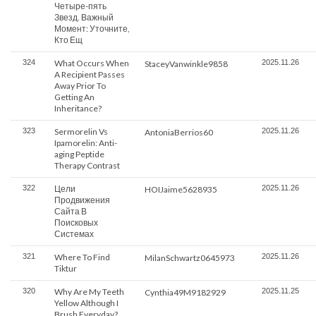
Четыре-пять
Звезд. Важный
Момент: Уточните,
Кто Ещ
324
What Occurs When
2025.11.26
StaceyVanwinkle9858
A Recipient Passes
Away Prior To
Getting An
Inheritance?
323
Sermorelin Vs
2025.11.26
AntoniaBerrios60
Ipamorelin: Anti-
aging Peptide
Therapy Contrast
322
Цели
2025.11.26
HOIJaime5628935
Продвижения
Сайта В
Поисковых
Системах
321
Where To Find
2025.11.26
MilanSchwartz0645973
Tiktur
320
Why Are My Teeth
2025.11.25
Cynthia49M9182929
Yellow Although I
Brush Everyday?