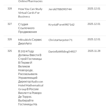
Online Pharmacies
328
How You Can Study
2025.12.01
Jerold788090744
Virtual Cards For
Business
327
Студия
2025.12.01
KrystalForet987162
Ссылочного
Продвижения
326
Mitsubishi Сервис
2025.12.01
ChristaHarpster71
ДжапАвто
325
В 2024 Году
2025.11.28
DaniellaWilding54927
Должны Ввести В
Строй Гостиницы
В Перми И
Великом
Новгороде,
Рассказывала
Управляющий
Директор Radisson
Hotel Mathematical
Group В России
Виолетта Ромэро
Де Торрэс.
Выбирайте
Гостиницы На