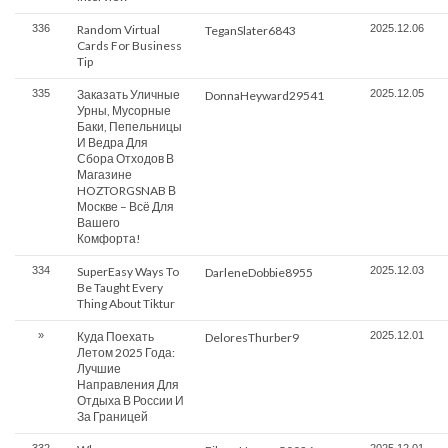
336
Random Virtual
2025.12.06
TeganSlater6843
Cards For Business
Tip
335
Заказать Уличные
2025.12.05
DonnaHeyward29541
Урны, Мусорные
Баки, Пепельницы
И Ведра Для
Сбора Отходов В
Магазине
HOZTORGSNAB В
Москве – Всё Для
Вашего
Комфорта!
334
SuperEasy Ways To
2025.12.03
DarleneDobbie8955
Be Taught Every
Thing About Tiktur
»
Куда Поехать
2025.12.01
DeloresThurber9
Летом 2025 Года:
Лучшие
Направления Для
Отдыха В России И
За Границей