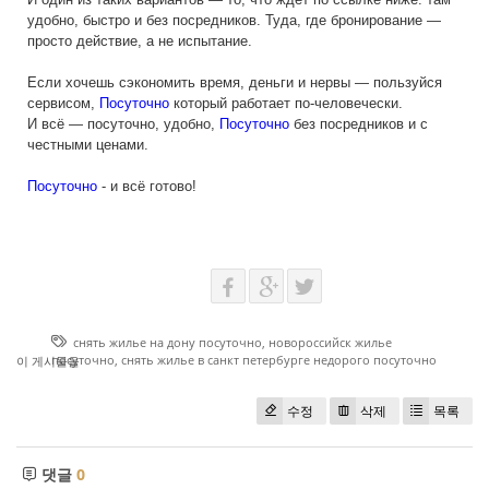
удобно, быстро и без посредников. Туда, где бронирование —
просто действие, а не испытание.
Если хочешь сэкономить время, деньги и нервы — пользуйся
сервисом,
Посуточно
который работает по-человечески.
И всё — посуточно, удобно,
Посуточно
без посредников и с
честными ценами.
Посуточно
- и всё готово!
снять жилье на дону посуточно
,
новороссийск жилье
посуточно
,
снять жилье в санкт петербурге недорого посуточно
이 게시물을
수정
삭제
목록
댓글
0