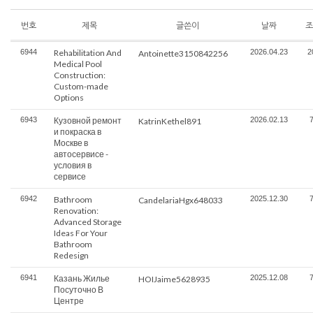
번호
제목
글쓴이
날짜
조
6944
Rehabilitation And
2026.04.23
2
Antoinette3150842256
Medical Pool
Construction:
Custom-made
Options
6943
Кузовной ремонт
2026.02.13
KatrinKethel891
и покраска в
Москве в
автосервисе -
условия в
сервисе
6942
Bathroom
2025.12.30
CandelariaHgx648033
Renovation:
Advanced Storage
Ideas For Your
Bathroom
Redesign
6941
Казань Жилье
2025.12.08
HOIJaime5628935
Посуточно В
Центре