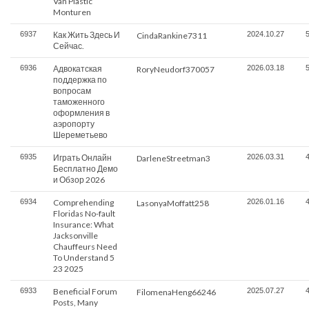
Van Plastic
Monturen
6937
Как Жить Здесь И
2024.10.27
CindaRankine7311
Сейчас.
6936
Адвокатская
2026.03.18
RoryNeudorf370057
поддержка по
вопросам
таможенного
оформления в
аэропорту
Шереметьево
6935
Играть Онлайн
2026.03.31
DarleneStreetman3
Бесплатно Демо
и Обзор 2026
6934
Comprehending
2026.01.16
LasonyaMoffatt258
Floridas No-fault
Insurance: What
Jacksonville
Chauffeurs Need
To Understand 5
23 2025
6933
Beneficial Forum
2025.07.27
FilomenaHeng66246
Posts, Many