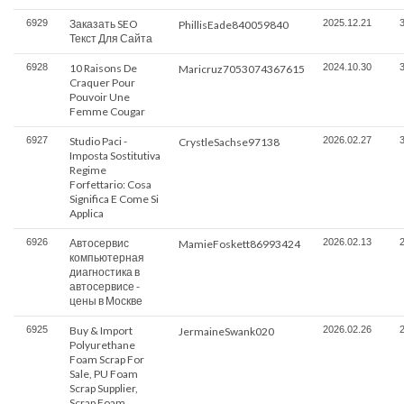
6929
Заказать SEO
2025.12.21
PhillisEade840059840
Текст Для Сайта
6928
10 Raisons De
2024.10.30
Maricruz7053074367615
Craquer Pour
Pouvoir Une
Femme Cougar
6927
Studio Paci -
2026.02.27
CrystleSachse97138
Imposta Sostitutiva
Regime
Forfettario: Cosa
Significa E Come Si
Applica
6926
Автосервис
2026.02.13
MamieFoskett86993424
компьютерная
диагностика в
автосервисе -
цены в Москве
6925
Buy & Import
2026.02.26
JermaineSwank020
Polyurethane
Foam Scrap For
Sale, PU Foam
Scrap Supplier,
Scrap Foam,