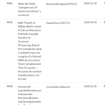
6940
State-by-State
2026.01.19
RomeoZaragoza507072
Comparison Of
American Driver’s
Licenses
6939
bath Towels A
2026.04.24
DanielJess292751
White Shirt Is Such
A Classic Because
It Works Equally
Nicely For
Grocery
Procuring, Board
Presentations And
Cocktail Hours As
Long As It's Paired
With Accessories
That Complement
The Occasion --
Assume Assertion
Jewelry Items Or
A Colo
6938
Kunststof
2026.02.25
GraceMarshburn4
Leesbrilmonturen:
Invloed Van
Beroemdheden
Op De Populariteit