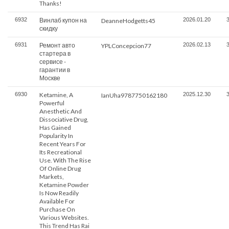
Thanks!
6932
Винлаб купон на
2026.01.20
DeanneHodgetts45
скидку
6931
Ремонт авто
2026.02.13
YPLConcepcion77
стартера в
сервисе -
гарантии в
Москве
6930
Ketamine, A
2025.12.30
IanUha9787750162180
Powerful
Anesthetic And
Dissociative Drug,
Has Gained
Popularity In
Recent Years For
Its Recreational
Use. With The Rise
Of Online Drug
Markets,
Ketamine Powder
Is Now Readily
Available For
Purchase On
Various Websites.
This Trend Has Rai