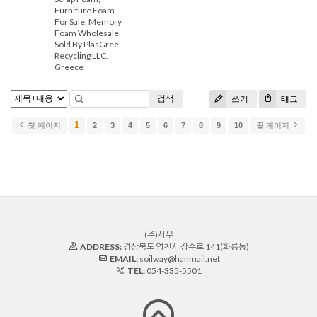
Furniture Foam
For Sale, Memory
Foam Wholesale
Sold By PlasGree
Recycling LLC,
Greece
검색
쓰기
태그
1
첫 페이지
2
3
4
5
6
7
8
9
10
끝 페이지
(주)서우
ADDRESS:
경상북도 영천시 장수로 141(화룡동)
EMAIL:
soilway@hanmail.net
TEL:
054-335-5501