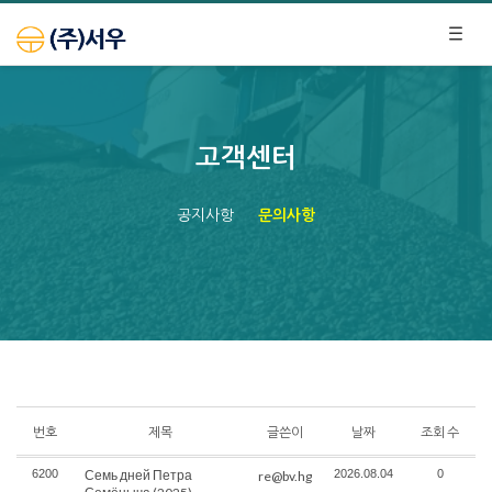
고객센터
공지사항
문의사항
번호
제목
글쓴이
날짜
조회 수
6200
Семь дней Петра
2026.08.04
0
re@bv.hg