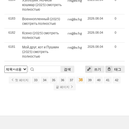
Хэллоуин. Ночной
re@bv.hg
кошмар (2025) смотреть
полностью
6183
Военнопленный (2025)
2026.08.04
0
re@bv.hg
смотреть полностью
6182
Ксено (2025) смотреть
2026.08.04
0
re@bv.hg
полностью
6181
Мой друг, кот и Пушкин
2026.08.04
0
re@bv.hg
(2025) смотреть
полностью
검색
쓰기
태그
38
첫 페이지
33
34
35
36
37
39
40
41
42
끝 페이지