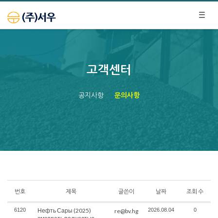
고객센터
공지사항
문의사항
번호
제목
글쓴이
날짜
조회 수
6120
Нефть Сары (2025)
2026.08.04
0
re@bv.hg