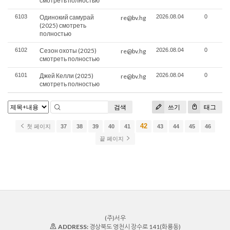
смотреть полностью
6103
Одинокий самурай
2026.08.04
0
re@bv.hg
(2025) смотреть
полностью
6102
Сезон охоты (2025)
2026.08.04
0
re@bv.hg
смотреть полностью
6101
Джей Келли (2025)
2026.08.04
0
re@bv.hg
смотреть полностью
검색
쓰기
태그
42
첫 페이지
37
38
39
40
41
43
44
45
46
끝 페이지
(주)서우
ADDRESS:
경상북도 영천시 장수로 141(화룡동)