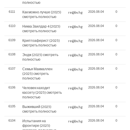
полностью
6111
Как можно лучше (2025)
2026.08.04
0
re@bv.hg
смотреть полностью
6110
Никка Заилдар 4 (2025)
2026.08.04
0
re@bv.hg
смотреть полностью
6109
Криптоаферист (2025)
2026.08.04
0
re@bv.hg
смотреть полностью
6108
Эндж (2025) смотреть
2026.08.04
0
re@bv.hg
полностью
6107
Семья Макмаллен
2026.08.04
0
re@bv.hg
(2025) смотреть
полностью
6106
Человек находит
2026.08.04
0
re@bv.hg
кассету (2025) смотреть
полностью
6105
Выживший (2025)
2026.08.04
0
re@bv.hg
смотреть полностью
6104
Испытания на
2026.08.04
0
re@bv.hg
фронтире (2025)