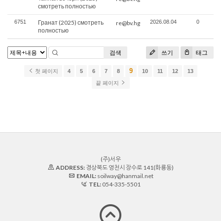
смотреть полностью
6751
Гранат (2025) смотреть
2026.08.04
0
re@bv.hg
полностью
검색
쓰기
태그
9
첫 페이지
4
5
6
7
8
10
11
12
13
끝 페이지
(주)서우
ADDRESS:
경상북도 영천시 장수로 141(화룡동)
EMAIL:
soilway@hanmail.net
TEL:
054-335-5501