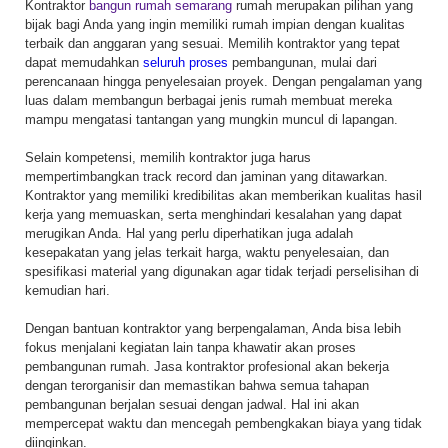
Kontraktor
bangun rumah semarang
rumah merupakan pilihan yang
bijak bagi Anda yang ingin memiliki rumah impian dengan kualitas
terbaik dan anggaran yang sesuai. Memilih kontraktor yang tepat
dapat memudahkan
seluruh proses
pembangunan, mulai dari
perencanaan hingga penyelesaian proyek. Dengan pengalaman yang
luas dalam membangun berbagai jenis rumah membuat mereka
mampu mengatasi tantangan yang mungkin muncul di lapangan.
Selain kompetensi, memilih kontraktor juga harus
mempertimbangkan track record dan jaminan yang ditawarkan.
Kontraktor yang memiliki kredibilitas akan memberikan kualitas hasil
kerja yang memuaskan, serta menghindari kesalahan yang dapat
merugikan Anda. Hal yang perlu diperhatikan juga adalah
kesepakatan yang jelas terkait harga, waktu penyelesaian, dan
spesifikasi material yang digunakan agar tidak terjadi perselisihan di
kemudian hari.
Dengan bantuan kontraktor yang berpengalaman, Anda bisa lebih
fokus menjalani kegiatan lain tanpa khawatir akan proses
pembangunan rumah. Jasa kontraktor profesional akan bekerja
dengan terorganisir dan memastikan bahwa semua tahapan
pembangunan berjalan sesuai dengan jadwal. Hal ini akan
mempercepat waktu dan mencegah pembengkakan biaya yang tidak
diinginkan.