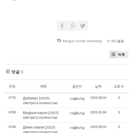
bangun rumah semarang
이 게시물을
목록
댓글
0
번호
제목
글쓴이
날짜
조회 수
6770
Дубликат (2025)
2026.08.04
0
re@bv.hg
смотреть полностью
6769
Мудрые парни (2025)
2026.08.04
0
re@bv.hg
смотреть полностью
6768
Дикие земли (2025)
2026.08.04
0
re@bv.hg
смотреть полностью