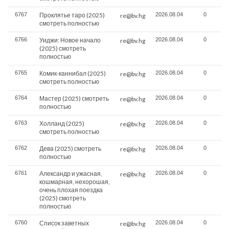
6767
Проклятье таро (2025)
2026.08.04
0
re@bv.hg
смотреть полностью
6766
Уиджи: Новое начало
2026.08.04
0
re@bv.hg
(2025) смотреть
полностью
6765
Комик-каннибал (2025)
2026.08.04
0
re@bv.hg
смотреть полностью
6764
Мастер (2025) смотреть
2026.08.04
0
re@bv.hg
полностью
6763
Холланд (2025)
2026.08.04
0
re@bv.hg
смотреть полностью
6762
Дева (2025) смотреть
2026.08.04
0
re@bv.hg
полностью
6761
Александр и ужасная,
2026.08.04
0
re@bv.hg
кошмарная, нехорошая,
очень плохая поездка
(2025) смотреть
полностью
6760
Список заветных
2026.08.04
0
re@bv.hg